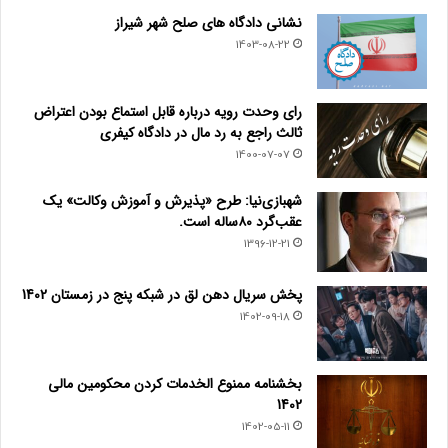
نشانی دادگاه های صلح شهر شیراز
1403-08-22
رای وحدت رویه درباره قابل استماع بودن اعتراض
ثالث راجع به رد مال در دادگاه کیفری
1400-07-07
شهبازی‌نیا: طرح «پذیرش و آموزش وکالت» یک
عقب‌گرد ۸۰ساله است.
1396-12-21
پخش سریال دهن لق در شبکه پنج در زمستان 1402
1402-09-18
بخشنامه ممنوع الخدمات کردن محکومین مالی
1402
1402-05-11