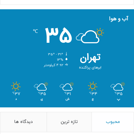
آب و هوا
35
℃
تهران
35º - 31º
13%
4.92 کیلومتر
ابرهای پراکنده
37
35
31
34
35
℃
℃
℃
℃
℃
پ
ج
ش
ی
د
محبوب
تازه ترین
دیدگاه ها