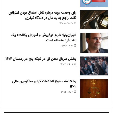
رای وحدت رویه درباره قابل استماع بودن اعتراض
ثالث راجع به رد مال در دادگاه کیفری
1400-07-07
شهبازی‌نیا: طرح «پذیرش و آموزش وکالت» یک
عقب‌گرد ۸۰ساله است.
1396-12-21
پخش سریال دهن لق در شبکه پنج در زمستان 1402
1402-09-18
بخشنامه ممنوع الخدمات کردن محکومین مالی
1402
1402-05-11