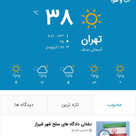
آب و هوا
38
℃
تهران
38º - 34º
9%
1.79 کیلومتر
آسمانی صاف
37
37
36
35
38
℃
℃
℃
℃
℃
د
س
چ
پ
ج
محبوب
تازه ترین
دیدگاه ها
نشانی دادگاه های صلح شهر شیراز
1403-08-22