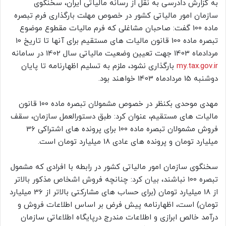
به گزارش دادرسی به نقل از رسانه مالیاتی ایران، سخنگوی
سازمان امور مالیاتی کشور در خصوص مهلت بارگذاری فرم تبصره
ماده 100 گفت: صاحبان مشاغلی که فرم مالیات مقطوع موضوع
تبصره ماده 100 قانون مالیات های مستقیم برای آنها تا تاریخ 10
مردادماه 1403 جهت تعیین وضعیت مالیاتی سال 1402 در سامانه
my.tax.gov.ir
بارگذاری نشود، ملزم به تسلیم اظهارنامه تا پایان
دوشنبه 15 مردادماه 1403 خواهند بود.
مهدی موحدی بکنظر در خصوص مشمولان تبصره ماده 100 قانون
مالیات های مستقیم، عنوان کرد: طبق دستورالعمل سازمان، سقف
فروش مشمولان تبصره ماده 100 برای پرونده های اشتراکی 36
میلیارد تومان و پرونده های عادی 18 میلیارد تومان است.
سخنگوی سازمان امور مالیاتی کشور در رابطه با افرادی که مشمول
تبصره 100 نباشند، بیان کرد: چنانچه فروش اشخاص مذکور بالاتر
از 18 میلیارد تومان (برای حساب های مشارکتی بالاتر از 36 میلیارد
تومان) است، اظهارنامه پیش فرض بر اساس اطلاعات فروش و
درآمد خالص ابرازی و اطلاعات مندرج درپایگاه اطلاعاتی سازمان