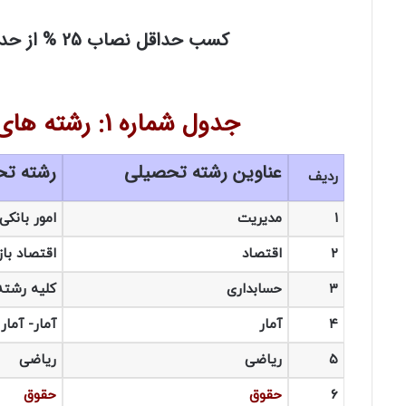
کسب حداقل نصاب 25 % از حداکثر امتیاز ممکن در آزمون کتبی الزامی می باشد.
جدول شماره 1: رشته های مورد نیاز در مقطع تحصیلی لیسانس
عناوین رشته تحصیلی
رشته ت
ردیف
۱
مدیریت
امور بانکی
۲
اقتصاد
اقتصاد باز
۳
حسابداری
کلیه رشته
۴
آمار
آمار- آمار 
۵
ریاضی
ریاضی
۶
حقوق
حقوق