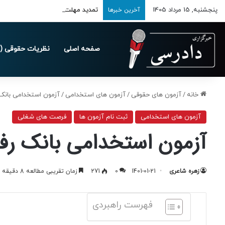
پنجشنبه, 15 مرداد 1405
تمدید مهلت ارسال اظهارنامه‌های مالیاتی
آخرین خبرها
صفحه اصلی
نظریات حقوقی (د
خانه
/
آزمون های حقوقی
/
آزمون های استخدامی
/
آزمون استخدامی بانک رفا
آزمون های استخدامی
ثبت نام آزمون ها
فرصت های شغلی
آزمون استخدامی بانک رفاه ک
زهره شاعری
1401-01-21
0
271
زمان تقریبی مطالعه 8 دقیقه
فهرست راهبردی