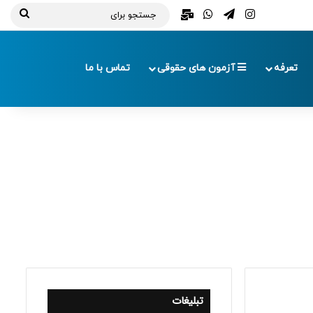
تلگرام
اینستاگرام
واتس آپ
ایمیل
جستج
برای
تعرفه
آزمون های حقوقی
تماس با ما
تبلیغات