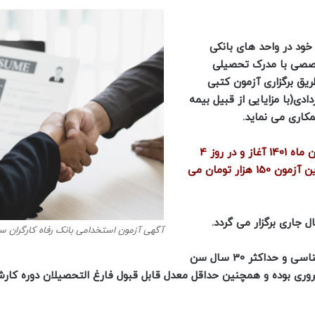
 خود در واحد های بانکی
تخصصی با مدرک تحصیلی
یق برگزاری آزمون کتبی
ی(با مزایایی از قبیل بیمه
کاری می نماید.
ثبت نام آزمون استخدامی بانک رفاه از امروز مورخ 21 فروردین ماه 1401 آغاز و در روز 4
اردیبهشت ماه 1401 به پایان خواهد رسید و هزینه ثبت نام این آزمون 150 هزار تومان می
آگهی آزمون استخدامی بانک رفاه کارگران سال 1
واجد حداکثر سن 27 سال برای دارندگان مدرک تحصیلی کارشناسی و حداکثر 30 سال سن
روری بوده و همچنین حداقل معدل قابل قبول فارغ التحصیلان دوره کار