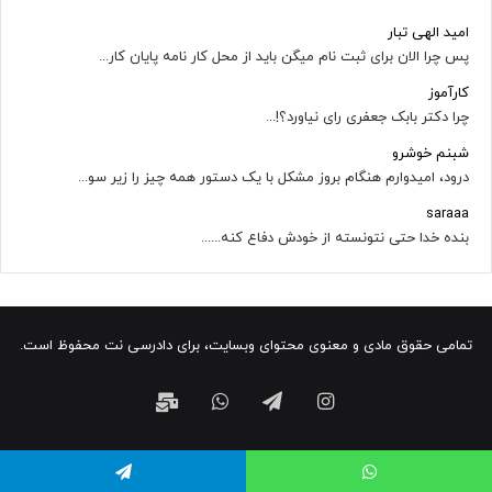
امید الهی تبار
پس چرا الان برای ثبت نام میگن باید از محل کار نامه پایان کار...
کارآموز
چرا دکتر بابک جعفری رای نیاورد؟!...
شبنم خوشرو
درود، امیدوارم هنگام بروز مشکل با یک دستور همه چیز را زیر سو...
saraaa
بنده خدا حتی نتونسته از خودش دفاع کنه......
تمامی حقوق مادی و معنوی محتوای وبسایت، برای دادرسی نت محفوظ است.
اینستاگرام
تلگرام
واتس
ایمیل
آپ