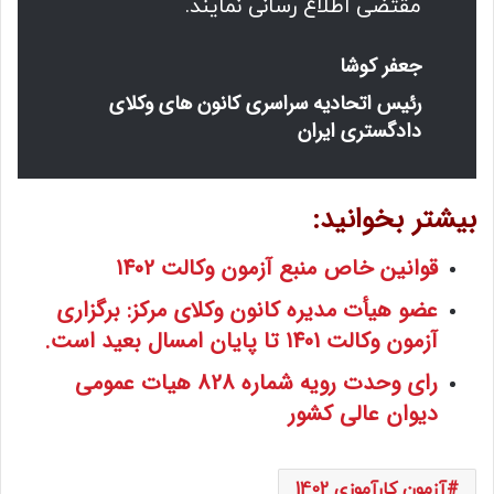
مقتضی اطلاع رسانی نمایند.
جعفر کوشا
رئیس اتحادیه سراسری کانون های وکلای
دادگستری ایران
بیشتر بخوانید:
قوانین خاص منبع آزمون وکالت 1402
عضو هیأت مدیره کانون وکلای مرکز: برگزاری
آزمون وکالت 1401 تا پایان امسال بعید است.
رای وحدت رویه شماره 828 هیات‌ عمومی
دیوان ‌عالی ‌کشور
آزمون کارآموزی 1402