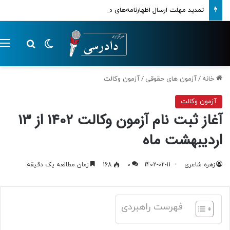
تمدید مهلت ارسال اظهارنامه‌های مالیاتی تا پایان تابستان 1405
تغییر پوسته
م
جستجو ب
خانه
/
آزمون های حقوقی
/
آزمون وکالت
آزمون وکالت
آغاز ثبت نام آزمون وکالت 1402 از 13
اردیبهشت ماه
زهره شاعری
1402-02-11
0
168
زمان مطالعه یک دقیقه
فهرست راهبردی