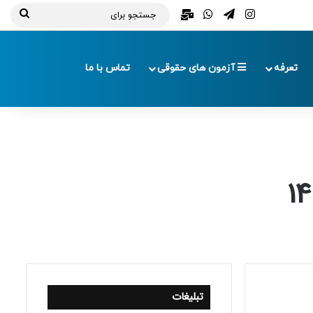
تلگرام
اینستاگرام
واتس آپ
ایمیل
جستج
برای
تعرفه
آزمون های حقوقی
تماس با ما
تبلیغات