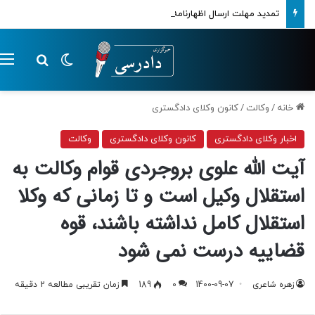
تمدید مهلت ارسال اظهارنامه‌های مالیاتی تا پایان تابستان 1405
تغییر پوسته
م
جستجو ب
خانه
/
وکالت
/
کانون وکلای دادگستری
اخبار وکلای دادگستری
کانون وکلای دادگستری
وکالت
آیت الله علوی بروجردی قوام وکالت به
استقلال وکیل است و تا زمانی که وکلا
استقلال کامل نداشته باشند، قوه
قضاییه درست نمی شود
زهره شاعری
1400-09-07
0
189
زمان تقریبی مطالعه 2 دقیقه