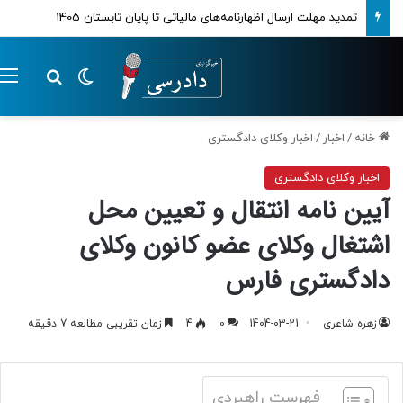
معرفی کامل منابع آزمون وکالت 1405 کانون‌های وکلای دادگستری
تغییر پوسته
م
جستجو ب
خانه
/
اخبار
/
اخبار وکلای دادگستری
اخبار وکلای دادگستری
آیین نامه انتقال و تعیین محل
اشتغال وکلای عضو کانون وکلای
دادگستری فارس
زهره شاعری
1404-03-21
0
4
زمان تقریبی مطالعه 7 دقیقه
فهرست راهبردی