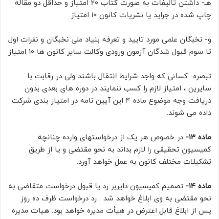
هـ- داشتن تالیفات به صورت کتاب ۲۰ امتیاز و حداقل دو مقاله
چاپ شده در جراید یا نشریات کانون ۱۰ امتیاز
و- نخبگان علمی مورد تایید و تعرفه بنیاد ملی نخبگان و نفرات اول
تا سوم قبول شدگان آزمون ورودی وکالت سایر کانون ها ۱۰ امتیاز
تبصره- کسانی که واجد شرایط انتقال باشند ولی در رقابت با
سایرین ، امتیاز لازم را کسب ننمایند در دوره های بعدی بدون
دریافت وجه موضوع ماده ۴ این آیین نامه در امتیاز بندی شرکت
داده می شوند.
ماده ۱۳-
در خصوص هر یک از درخواستهای وارده چنانچه
کمیسیون تحقیقی را لازم بداند به نحو مقتضی و یا از طریق
تشکیلات مختلف کانون به عمل خواهد آورد.
ماده ۱۴-
تصمیم کمیسیون دایربر رد یا قبول درخواست متقاضی به
نحو مقتضی به وی ابلاغ خواهد شد . رد درخواست ظرف ده روز
پس از ابلاغ قابل اعترض در هیأت مدیره خواهد بود. هیات مدیره