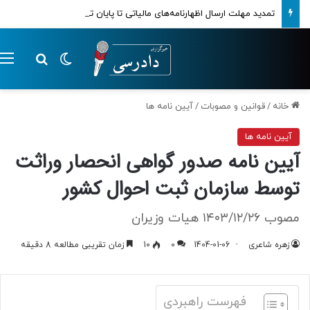
تمدید مهلت ارسال اظهارنامه‌های مالیاتی تا پایان تابستان 1405
تغییر پوسته
م
جستجو ب
خانه
/
قوانین و مصوبات
/
آیین نامه ها
آیین نامه ها
آیین نامه صدور گواهی انحصار وراثت
توسط سازمان ثبت احوال کشور
مصوب ۱۴۰۳/۱۲/۲۶ هیات وزیران
زهره شاعری
1404-01-06
0
10
زمان تقریبی مطالعه 8 دقیقه
فهرست راهبردی