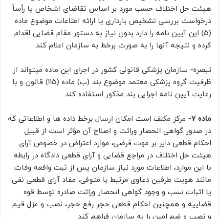
هیئت حل اختلاف حسب مورد بر اساس تقاضای اشخاص یا رأساً
درخواست بررسی تشخیص بارداری یا ارائه اطلاعات موضوع ماده
(۵) این آیین نامه را دارد بدون نیاز به دستور مقام قضایی اقدام
کرده و نتیجه آنها را به صورت برخط به سازمان اعلام کند.
تبصره- سازمان پزشکی قانونی کشور در اجرای این ماده میتواند از
ظرفیت گروه پزشکی معتمد موضوع بند (ب) ماده (۱۱۵) قانون و با
رعایت آیین نامه اجرایی بند مذکور استفاده کند.
ماده ۷-
مرکز مکلف است امکان ارسال برخط داده ها و اطلاعاتی که
در صدور گواهی انحصار وراثت و اصلاح آن مؤثر است از قبیل
احکام قطعی دایر بر موت فرضی، موارد اعتراض در خصوص آرای
هیئت حل اختلاف در مراجع قضایی و آرای قطعی دادگاه در رابطه
با این موارد، اطلاعات مورد نیاز سازمان پس از ثبت واقعه وفات
مانند هویت طرفین دعاوی مرتبط با متوفی، مفاد آرای قطعی نفی
یا اثبات نسب و وجود گواهی انحصار وراثت صادره توسط قوه
قضاییه و همچنین احکام قطعی حجر رفع حجر، نصب و عزل قیم
و نصب و ضم امین را به سازمان فراهم کند.