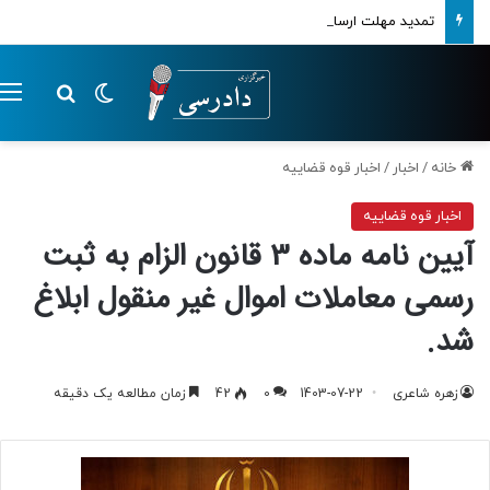
تمدید مهلت ارسال اظهارنامه‌های مالیاتی تا پایان تابستان 1405
تغییر پوسته
م
جستجو ب
خانه
/
اخبار
/
اخبار قوه قضاییه
اخبار قوه قضاییه
آیین نامه ماده 3 قانون الزام به ثبت
رسمی معاملات اموال غیر منقول ابلاغ
شد.
زهره شاعری
1403-07-22
0
42
زمان مطالعه یک دقیقه