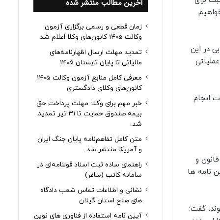
بت برای
آخرین مطالب منتشر شده
خواهیم
زمان قطعی و رسمی برگزاری آزمون
وکالت 1405 کانون‌های وکلا اعلام شد
خوبی در این
تمدید مهلت ارسال اظهارنامه‌های
عملیاتی
مالیاتی تا پایان تابستان 1405
معرفی کامل منابع آزمون وکالت 1405
کانون‌های وکلای دادگستری
ات انجام
خبر مهم برای وکلا: مهلت پرداخت حق
بیمه صندوق حمایت تا ۳۱ تیر تمدید
شد.
متن کامل تفاهم‌نامه پایان جنگ ایران
و آمریکا منتشر شد.
در اجرای قانون و
راهنمای ساده ثبت اسناد قولنامه‌ای در
ن نامه ها
سامانه کاتب (ساغر)
نشانی و اطلاعات تماس شعب دادگاه
های صلح استان گیلان
ند، گفت:
آیین نامه استفاده از فناوری های نوین