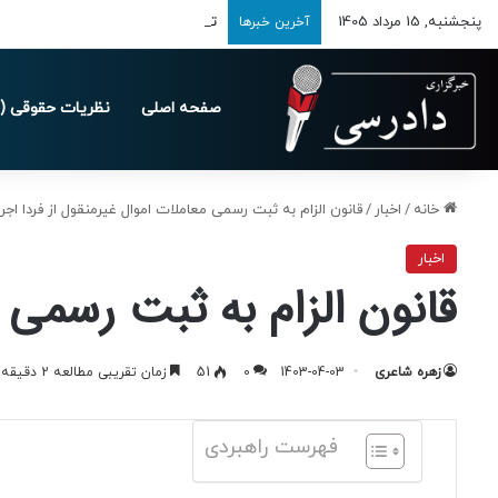
پنجشنبه, 15 مرداد 1405
تمدید مهلت ارسال اظهارنامه‌های مالیاتی
آخرین خبرها
صفحه اصلی
نظریات حقوقی (د
خانه
/
اخبار
/
قانون الزام به ثبت رسمی معاملات اموال غیرمنقول از فردا اج
اخبار
قانون الزام به ثبت رسمی 
زهره شاعری
1403-04-03
0
51
زمان تقریبی مطالعه 2 دقیقه
فهرست راهبردی