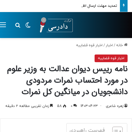
تمدید مهلت ارسال اظهارنامه‌های مالیاتی تا پایان تابستان 1405
تغییر پوسته
م
جستجو ب
خانه
/
اخبار
/
اخبار قوه قضاییه
اخبار قوه قضاییه
نامه رییس دیوان عدالت به وزیر علوم
در مورد احتساب نمرات مردودی
دانشجویان در میانگین کل نمرات
زهره شاعری
1403-04-23
0
58
زمان تقریبی مطالعه 2 دقیقه
فهرست راهبردی