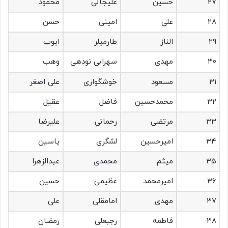
۲۷
حسین
علیجانی
محمود
۲۸
علی
امینی
حسن
۲۹
الناز
طارمیلر
ایوب
۳۰
مهدی
سهرابی نودهی
وهب
۳۱
مسعود
خوشگواری
علی اصغر
۳۲
محمدحسین
فاضل
عقیل
۳۳
مرتضی
رحمانی
علیرضا
۳۴
امیرحسین
لشگری
یاسین
۳۵
میثم
محمدی
عبدالزهرا
۳۶
امیرمحمد
عظیمی
حسین
۳۷
مهدی
امامقلی
علی
۳۸
فاطمه
رجبعلی
رمضان