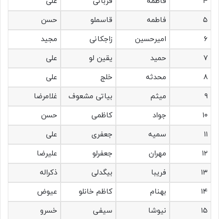
۴
فاطمه
قربانی
علی
۵
فاطمه
قاسملو
حسن
۶
امیرحسین
زاجکانی
مجید
۷
حمید
یقین لو
علی
۸
محدثه
خلج
علی
۹
میثم
بیاتی مشعوف
غلامرضا
۱۰
جواد
کاظمی
حسن
۱۱
سمیه
جعفری
علی
۱۲
مهران
جعفرلو
علیرضا
۱۳
فریبا
بیگدلی
ذکراله
۱۴
بهنام
کاظم خانلو
عیوض
۱۵
نیوشا
سیفی
خسرو