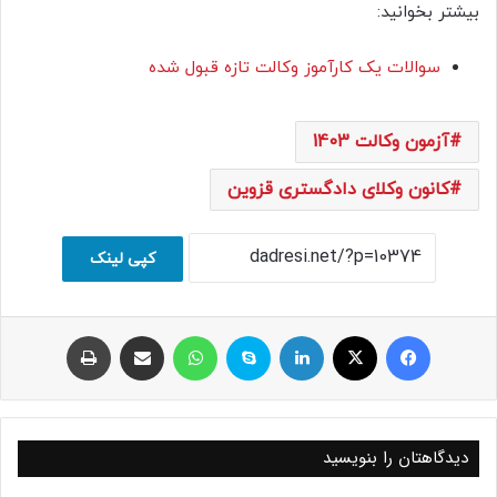
بیشتر بخوانید:
سوالات یک کارآموز وکالت تازه قبول شده
آزمون وکالت 1403
کانون وکلای دادگستری قزوین
کپی لینک
فیسبوک
ایکس
لینکداین
اسکایپ
واتس آپ
اشتراک با ایمیل
چاپ
دیدگاهتان را بنویسید