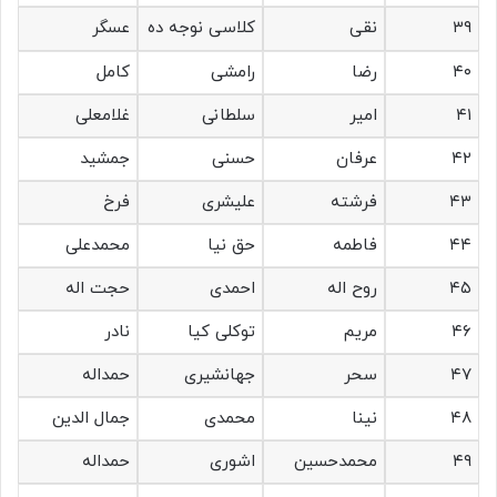
۳۹
نقی
کلاسی نوجه ده
عسگر
۴۰
رضا
رامشی
کامل
۴۱
امیر
سلطانی
غلامعلی
۴۲
عرفان
حسنی
جمشید
۴۳
فرشته
علیشری
فرخ
۴۴
فاطمه
حق نیا
محمدعلی
۴۵
روح اله
احمدی
حجت اله
۴۶
مریم
توکلی کیا
نادر
۴۷
سحر
جهانشیری
حمداله
۴۸
نینا
محمدی
جمال الدین
۴۹
محمدحسین
اشوری
حمداله