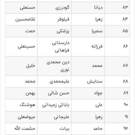
۸۳
دیانا
گودرزی
حسنعلی
۸۴
زهرا
فیلوفر
غلامحسین
۸۵
سمیرا
پزشکی
حمت
دارستانی
۸۶
فرزانه
حسینعلی
فراهانی
دین محمدی
۸۷
محمد
خلیل
نوری
۸۸
ستایش
علیمحمدی
محمد
۸۹
جواد
حسن شالی
بهمن
۹۰
علی
بابائی زمیدانی
هوشنگ
۹۱
زهرا
علیجانی
عیوضعلی
۹۲
حامد
بیات
حشمت الله