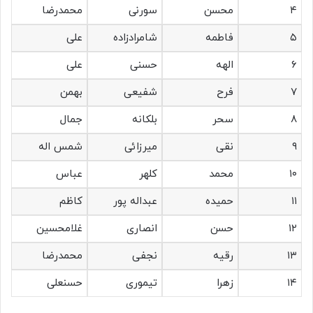
۴
محسن
سورنی
محمدرضا
۵
فاطمه
شامرادزاده
علی
۶
الهه
حسنی
علی
۷
فرح
شفیعی
بهمن
۸
سحر
بلکانه
جمال
۹
نقی
میرزائی
شمس اله
۱۰
محمد
کلهر
عباس
۱۱
حمیده
عبداله پور
کاظم
۱۲
حسن
انصاری
غلامحسین
۱۳
رقیه
نجفی
محمدرضا
۱۴
زهرا
تیموری
حسنعلی