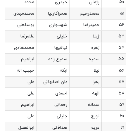
۵۰
پژمان
حیدری
محمد
۵۱
محمدرحیم
صحراکارنیا
محمدمهدی
۵۲
حمیدرضا
شهسواری
یوسفعلی
۵۳
ژیلا
خلیلی
غلامرضا
۵۴
زهره
نیاقیها
محمدهادی
۵۵
سمیه
سمیع زاده
ابراهیم
۵۶
لیلا
ابکه
حبیب اله
۵۷
زهرا
دان اصفهانی
علی
۵۸
الهه
احمدی
علی
۵۹
سمانه
رحمانی
ابراهیم
۶۰
تورج
جلیلی
علی
۶۱
مریم
صداقتی
ابوالفضل