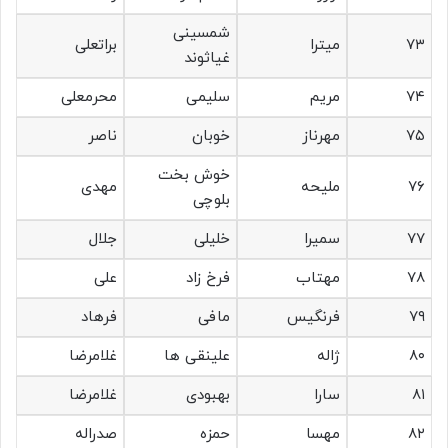
شمسینی
۷۳
میترا
براتعلی
غیاثوند
۷۴
مریم
سلیمی
محرمعلی
۷۵
مهرناز
خوبان
ناصر
خوش بخت
۷۶
ملیحه
مهدی
بلوچی
۷۷
سمیرا
خلیلی
جلال
۷۸
مهتاب
فرخ زاد
علی
۷۹
فرنگیس
مافی
فرهاد
۸۰
ژاله
علینقی ها
غلامرضا
۸۱
سارا
بهبودی
غلامرضا
۸۲
مهسا
حمزه
صدراله