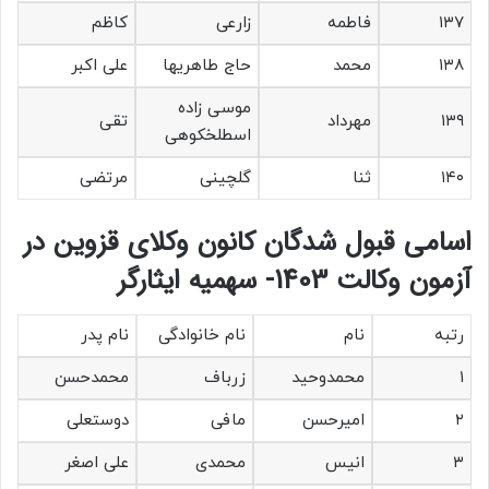
۱۳۷
فاطمه
زارعی
کاظم
۱۳۸
محمد
حاج طاهریها
علی اکبر
موسی زاده
۱۳۹
مهرداد
تقی
اسطلخکوهی
۱۴۰
ثنا
گلچینی
مرتضی
اسامی قبول شدگان کانون وکلای قزوین در
آزمون وکالت 1403- سهمیه ایثارگر
رتبه
نام
نام خانوادگی
نام پدر
۱
محمدوحید
زرباف
محمدحسن
۲
امیرحسن
مافی
دوستعلی
۳
انیس
محمدی
علی اصغر