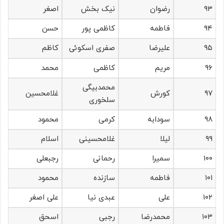
۹۳
رضوان
نیک بخش
اصغر
۹۴
فاطمه
کاظمی پور
حسن
۹۵
علیرضا
صفری اسکوئی
کاظم
۹۶
مریم
کاظمی
محمد
محمدبیگی
۹۷
کورش
غلامحسین
سلخوری
۹۸
سودابه
کرمی
محمود
۹۹
لیلا
غلامحسینی
اسلام
۱۰۰
سمیرا
رحمانی
رجبعلی
۱۰۱
فاطمه
سازنده
محمود
۱۰۲
علی
عبدی نیا
علی اصغر
۱۰۳
محمدرضا
رجبی
اسحق