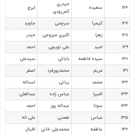
حیدری
۱۲۶
سعیده
ایرج
کمررودی
۱۲۷
کیمیا
سرچمی
جاوید
۱۲۸
زهرا
اکبری میزوجی
حیدر
۱۲۹
امید
علی توپچی
احمد
۱۳۰
سیده فاطمه
بابائی
سیدعلی
۱۳۱
مریم
محمدپورفرد
اصغر
۱۳۲
محمد
بیاتی
اسداله
۱۳۳
المیرا
عباس زاده
عبدالعلی
۱۳۴
سونا
عبداله پور
احمد
۱۳۵
عباس
نعمتی
علی اله
۱۳۶
عاطفه
محمدعلی خانی
اقبال