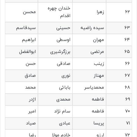
خندان چهره
۶۲
زهرا
محسن
اقدام
۶۳
سیده راضیه
حسینی
سیدقاسم
۶۴
مهران
اوسطی
ابراهیم
۶۵
مرتضی
برزگرشیری
ابوالفضل
۶۶
زینب
صادقی
حسن
۶۷
مهناز
نوری
صادق
۶۸
محمدیاسر
بابائی
محمد
۶۹
فاطمه
محمدی
اژدر
۷۰
فاطمه
سام نژاد
امیر
۷۱
پریسا
عبادی
صیاد
۷۲
ارزو
خادم مولا
رضا