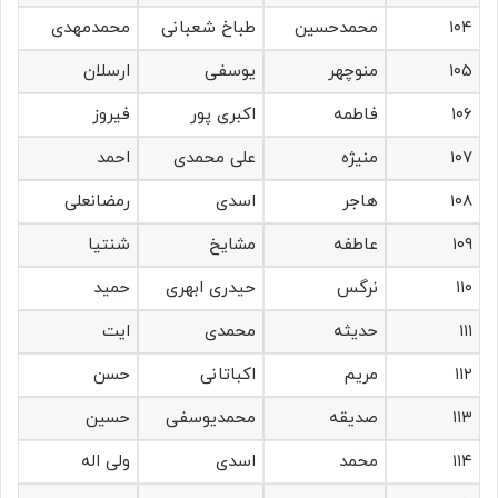
۱۰۴
محمدحسین
طباخ شعبانی
محمدمهدی
۱۰۵
منوچهر
یوسفی
ارسلان
۱۰۶
فاطمه
اکبری پور
فیروز
۱۰۷
منیژه
علی محمدی
احمد
۱۰۸
هاجر
اسدی
رمضانعلی
۱۰۹
عاطفه
مشایخ
شنتیا
۱۱۰
نرگس
حیدری ابهری
حمید
۱۱۱
حدیثه
محمدی
ایت
۱۱۲
مریم
اکباتانی
حسن
۱۱۳
صدیقه
محمدیوسفی
حسین
۱۱۴
محمد
اسدی
ولی اله