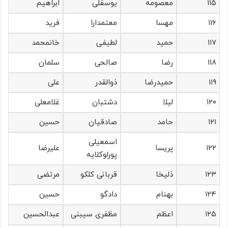
۱۱۵
معصومه
یوسفلی
ابراهیم
۱۱۶
مهسا
معتمدارا
فرید
۱۱۷
حمید
لطیفی
خانمحمد
۱۱۸
رضا
صالحی
سلمان
۱۱۹
حمیدرضا
ذوالقدر
علی
۱۲۰
لیلا
دشتبان
غلامعلی
۱۲۱
حامد
صادقیان
حسین
اسمعیلی
۱۲۲
پریسا
علیرضا
پورلوکلایه
۱۲۳
ذلیخا
قربانی کلکو
مرتضی
۱۲۴
بهنام
دادگو
حسین
۱۲۵
اعظم
مظفری سیبنی
عبدالحسین