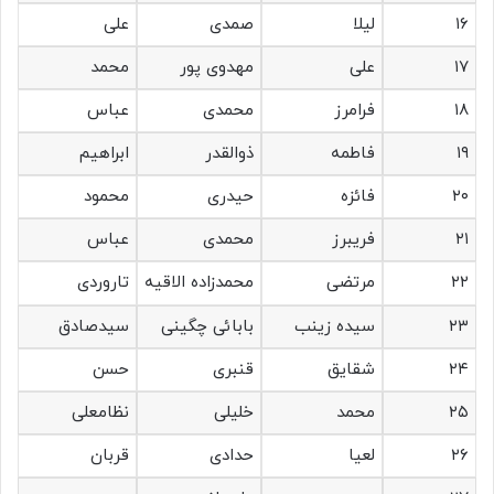
۱۶
لیلا
صمدی
علی
۱۷
علی
مهدوی پور
محمد
۱۸
فرامرز
محمدی
عباس
۱۹
فاطمه
ذوالقدر
ابراهیم
۲۰
فائزه
حیدری
محمود
۲۱
فریبرز
محمدی
عباس
۲۲
مرتضی
محمدزاده الاقیه
تاروردی
۲۳
سیده زینب
بابائی چگینی
سیدصادق
۲۴
شقایق
قنبری
حسن
۲۵
محمد
خلیلی
نظامعلی
۲۶
لعیا
حدادی
قربان