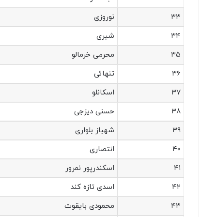
۳۳
نوروزی
۳۴
شیری
۳۵
محرمی خرمالو
۳۶
تنهائی
۳۷
اسکانلو
۳۸
حسنی دیزجی
۳۹
شهباز بلواری
۴۰
انتصاری
۴۱
اسکندرپور نمرور
۴۲
اسدی تازه کند
۴۳
محمودی بایقوت