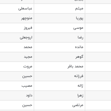
میثم
عباسعلی
پوریا
منوچهر
موسی
فیروز
رضا
اروجعلی
مانده
محمد
گوهر
مجید
محمد باقر
مروت
فرزانه
حسین
ژاله
مصیب
زهرا
داود
مرتضی
حسین