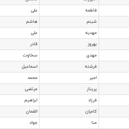
فاطمه
على
شبنم
هاشم
مهدیه
علی
بهروز
قادر
مهدی
سخاوت
فرشته
اسماعیل
امیر
محمد
پریناز
مرتضی
فرزاد
ابراهیم
کامران
القمان
منا
جواد