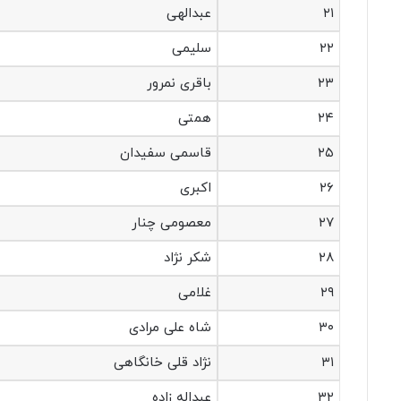
۲۱
عبدالهی
۲۲
سلیمی
۲۳
باقری نمرور
۲۴
همتی
۲۵
قاسمی سفیدان
۲۶
اکبری
۲۷
معصومی چنار
۲۸
شکر نژاد
۲۹
غلامی
۳۰
شاه علی مرادی
۳۱
نژاد قلی خانگاهی
۳۲
عبداله زاده