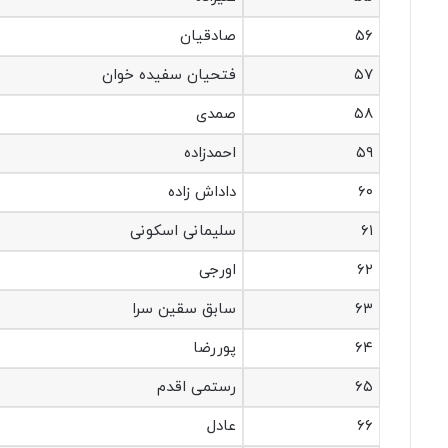
۵۶
صادقیان
۵۷
فتحیان سفیده خوان
۵۸
صمدی
۵۹
احمدزاده
۶۰
داداش زاده
۶۱
سلیمانی اسکونی
۶۲
اورجی
۶۳
سابق سقین سرا
۶۴
پوررضا
۶۵
رستمی اقدم
۶۶
عادل