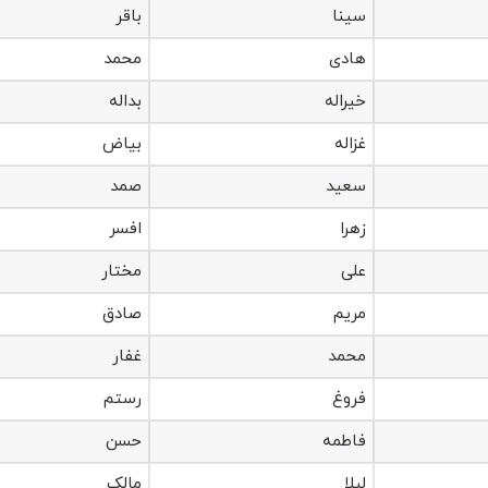
سینا
باقر
هادی
محمد
خیراله
بداله
غزاله
بیاض
سعید
صمد
زهرا
افسر
علی
مختار
مریم
صادق
محمد
غفار
فروغ
رستم
فاطمه
حسن
لیلا
مالک