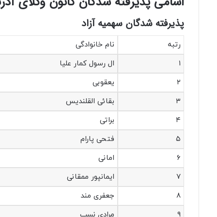
اسامی پذیرفته شدگان کانون وکلای آذربای
پذیرفته شدگان سهمیه آزاد
رتبه
نام خانوادگی
۱
ال رسول کمار علیا
۲
یعقوبی
۳
بقائی القلندیس
۴
براتی
۵
فتحی پارام
۶
امانی
۷
ایمانپور ممقانی
۸
جعفری مند
۹
مرادی نسب