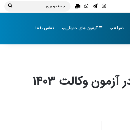
تلگرام
اینستاگرام
واتس آپ
ایمیل
جستج
برای
تعرفه
آزمون های حقوقی
تماس با ما
زمون وکالت 1403