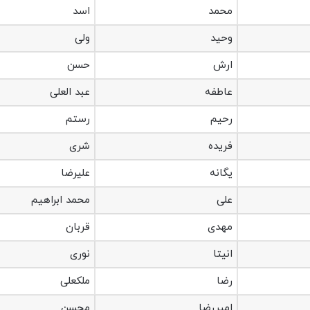
محمد
اسد
وحید
ولی
ارش
حسن
عاطفه
عبد العلی
رحیم
رستم
فریده
شری
یگانه
علیرضا
علی
محمد ابراهیم
مهدی
قربان
انیتا
نوری
رضا
ملکعلی
امیررضا
محسن