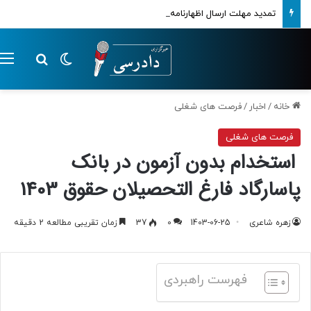
تمدید مهلت ارسال اظهارنامه‌های مالیاتی تا پایان تابستان 1405
تغییر پوسته
م
جستجو ب
خانه
/
اخبار
/
فرصت های شغلی
فرصت های شغلی
استخدام بدون آزمون در بانک
پاسارگاد فارغ التحصیلان حقوق 1403
زهره شاعری
1403-06-25
0
37
زمان تقریبی مطالعه 2 دقیقه
فهرست راهبردی