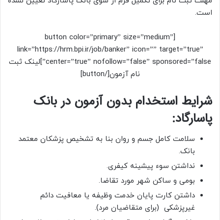
مهلت ثبت نام برای تکمیل فرم از سوی بانک پاسارگاد تعیین نشده
است.
[button color=”primary” size=”medium”
link=”https://hrm.bpi.ir/job/banker” icon=”” target=”true”
center=”true” nofollow=”false” sponsored=”false”]لینک ثبت
نام آزمون[/button]
شرایط استخدام بدون آزمون در بانک
پاسارگاد:
سلامت کامل جسم و روان بنا به تشخیص پزشکان معتمد
بانک.
نداشتن سوء پیشینه کیفری.
بومی و ساکن شهر مورد تقاضا.
داشتن کارت پایان خدمت وظیفه یا معافیت دائم
غیرپزشکی (برای متقاضیان مرد).