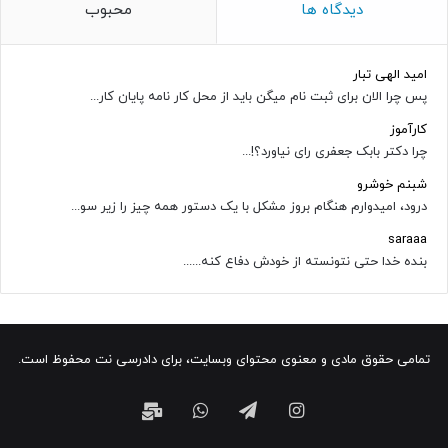
دیدگاه ها
محبوب
امید الهی تبار
پس چرا الان برای ثبت نام میگن باید از محل کار نامه پایان کار...
کارآموز
چرا دکتر بابک جعفری رای نیاورد؟!...
شبنم خوشرو
درود، امیدوارم هنگام بروز مشکل با یک دستور همه چیز را زیر سو...
saraaa
بنده خدا حتی نتونسته از خودش دفاع کنه......
تمامی حقوق مادی و معنوی محتوای وبسایت، برای دادرسی نت محفوظ است.
اینستاگرام
تلگرام
واتس
ایمیل