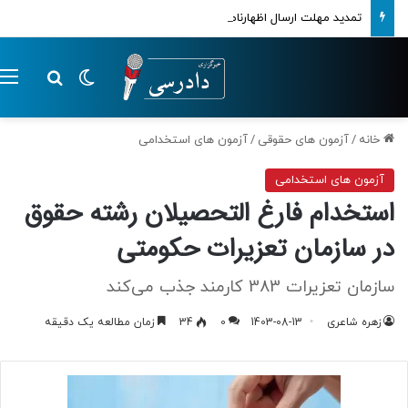
تمدید مهلت ارسال اظهارنامه‌های مالیاتی تا پایان تابستان 1405
تغییر پوسته
م
جستجو ب
خانه
/
آزمون های حقوقی
/
آزمون های استخدامی
آزمون های استخدامی
استخدام فارغ التحصیلان رشته حقوق
در سازمان تعزیرات حکومتی
سازمان تعزیرات 383 کارمند جذب می‌کند
زهره شاعری
1403-08-13
0
34
زمان مطالعه یک دقیقه