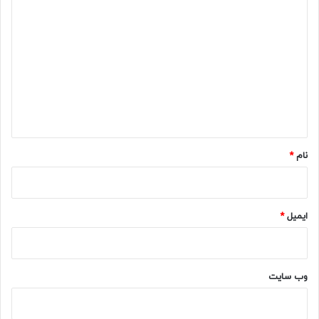
د
ی
د
گ
ا
ه
*
نام
*
ایمیل
*
وب‌ سایت