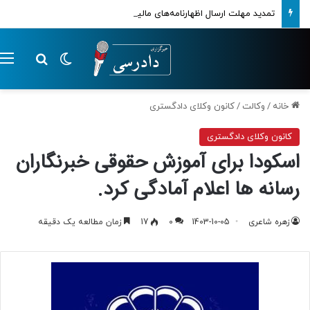
تمدید مهلت ارسال اظهارنامه‌های مالیاتی تا پایان تابستان 1405
تغییر پوسته
م
جستجو ب
خانه
/
وکالت
/
کانون وکلای دادگستری
کانون وکلای دادگستری
اسکودا برای آموزش حقوقی خبرنگاران
رسانه ها اعلام آمادگی کرد.
زهره شاعری
1403-10-05
0
17
زمان مطالعه یک دقیقه