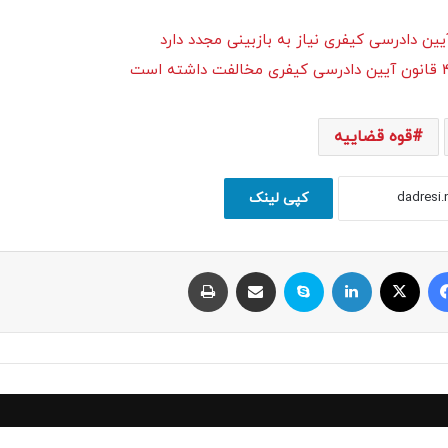
قوه قضاییه
کپی لینک
فیسبوک
ایکس
لینکداین
اسکایپ
اشتراک با ایمیل
چاپ