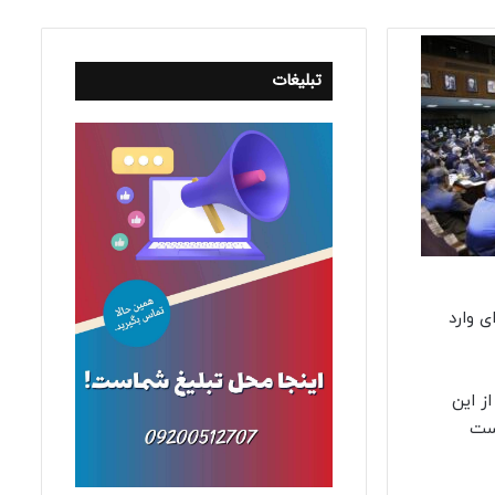
تبلیغات
 وارد
ز این
دست