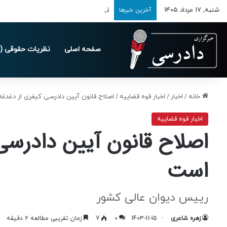
شنبه, 17 مرداد 1405
تمدید مهلت ارسال اظهارنامه‌های مالیاتی تا 
آخرین خبرها
صفحه اصلی
نظریات حقوقی (د
خانه
/
اخبار
/
اخبار قوه قضاییه
/
اصلاح قانون آیین دادرسی کیفری از دغد
اخبار قوه قضاییه
اصلاح قانون آیین دادرس
است
رییس دیوان عالی کشور
زهره شاعری
1403-11-15
0
7
زمان تقریبی مطالعه 2 دقیقه