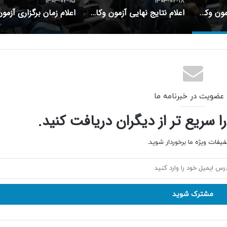
1404-02-15
1404-02-18
معرفی کامل منابع آزمون وکالت 1405 کانون‌های وکلای دادگستری
اعلام نتایج نهایی آزمون وکالت مرکز وکلای قوه قضاییه اسفند 1402
 عضویت در خبرنامه ما
سریع تر از دیگران دریافت کنید.
فیفات ویژه ما برخوردار شوید.