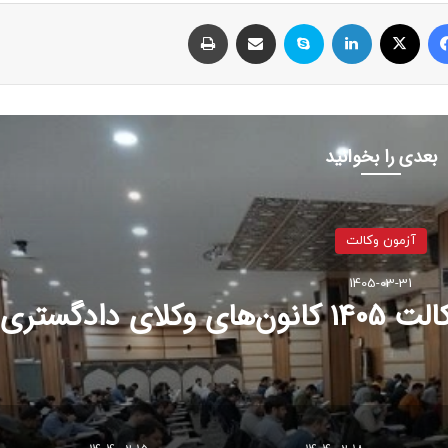
فیسبوک
ایکس
لینکداین
اسکایپ
اشتراک با ایمیل
چاپ
بعدی را بخوانید
آزمون وکالت
1405-03-31
 دادگستری