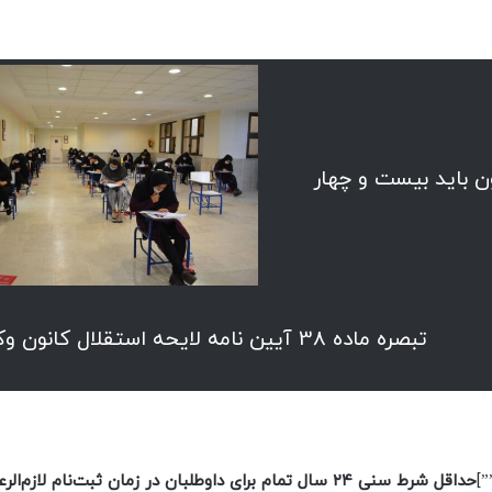
ن باید بیست‌ و چهار
تبصره ماده 38 آیین نامه لایحه استقلال کانون وکلا
حداقل شرط سنی ۲۴ سال تمام برای داوطلبان در زمان ثبت‌نام لازم‌الرعایه