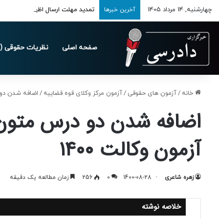
چهارشنبه, 14 مرداد 1405
تمدید مهلت ارسال اظهارنامه‌های مالیاتی
آخرین خبرها
صفحه اصلی
نظریات حقوقی (د
خانه
/
آزمون های حقوقی
/
آزمون مرکز وکلای قوه قضاییه
/
اضافه شدن دو 
اضافه شدن دو درس متون
آزمون وکالت ۱۴۰۰
زهره شاعری
1400-08-28
0
256
زمان مطالعه یک دقیقه
خلاصه نوشته