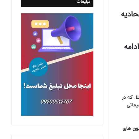
تبلیغات
ادیه
ا روز 27 آبان ادامه
انون وکلا که در
میماتی
ا کانون های