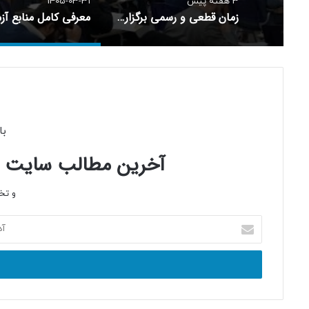
3 هفته پیش
1405-03-31
زمان قطعی و رسمی برگزاری آزمون وکالت 1405 کانون‌های وکلا اعلام شد
با
آخرین مطالب سایت را 
و تخ
آدرس
ایمیل
خود
را
وارد
کنید