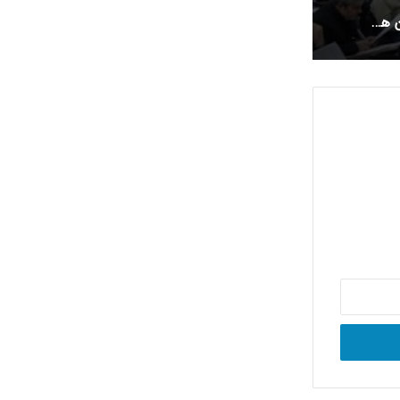
اعلام زمان برگزاری آزمون های مرکز وکلای قوه قضائیه در سال 1404