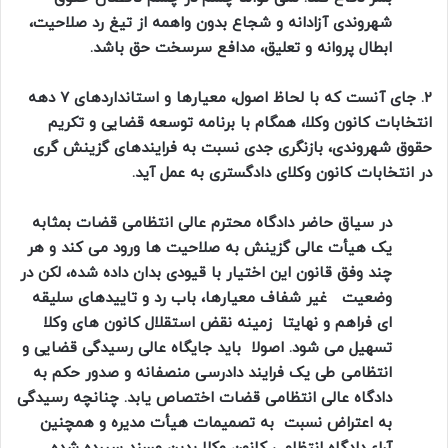
شهروندی آزادانه و شجاع بدون واهمه از تیغ رد صلاحیت،
ابطال پروانه و تعلیق، مدافع سرسخت حق باشد.
۲. جای آنست که با لحاظ اصول، معیارها و استانداردهای 7 دهه
انتخابات کانون وکلا، همگام با برنامه توسعه قضایی و تکریم
حقوق شهروندی، بازنگری جدی نسبت به فرایندهای گزینش گری
در انتخابات کانون وکلای دادگستری به عمل آید.
در سیاق حاضر دادگاه محترم عالی انتظامی قضات بمثابه
یک هیأت عالی گزینش به صلاحیت ها ورود می کند و هر
چند وفق قانون این اختیار با قیودی بدان داده شده، لکن در
وضعیت غیر شفاف معیارها، باب رد و تایید‌های سلیقه
ای فراهم و نهایتا زمینه نقض استقلال کانون های وکلا
تسهیل می شود. اصولا باید جایگاه عالی رسیدگی قضایی و
انتظامی طی یک فرایند دادرسی منصفانه و صدور حکم به
دادگاه عالی انتظامی قضات اختصاص یابد. چنانچه رسیدگی
به اعتراض نسبت به تصمیمات هیأت مدیره و همچنین