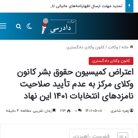
تمدید مهلت ارسال اظهارنامه‌های مالیاتی تا پایان تابستان 1405
تغییر پوسته
م
جستجو ب
خانه
/
وکالت
/
کانون وکلای دادگستری
کانون وکلای دادگستری
اعتراض کمیسیون حقوق بشر کانون
وکلای مرکز به عدم تأیید صلاحیت
نامزدهای انتخابات 1401 این نهاد
زهره شاعری
1401-05-08
0
213
زمان تقریبی مطالعه 4 دقیقه
فهرست راهبردی