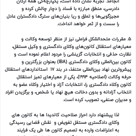
انجامد. تجربه نشان داده است، یکپارچه‌گی همه ارکان
دادرسی، منطق مبارزه با فساد را دچار چالش کرده و
مجیزگویی‌ها و تملق و ریا بنیان‌های سترگ دادگستران عادل
را سست و از ثمر خواهد انداخت.
۵. مقررات متحدالشکل فراملی نیز از منظر توسعه وکالت و
معیارهای استقلال کانون‌های وکلای دادگستری و وکیل مستقل،
نظارت حذفی و انتخابات گزینشی را مردود اعلام نموده است و
کانون بین‌المللی وکلای دادگستری (IBA) بعنوان بزرگترین و
پیشروترین نهاد بین‌المللی متنفذ، در بند ۱۷ استانداردهای استقلال
حرفه وکالت (اصلاحیه ۱۹۹۴)، یکی از معیارهای تمیز استقلال
کانون وکلاء دادگستری را، انتخابات آزاد و اختیار وکلاء عضو به
انتخاب آزادانه و بدون دخالت هیچ نهاد یا شخص، و برگزیدن افراد
و مدیران صنفی، تصویب کرده است.
لذا پیشنهاد دارد احراز صلاحیت کاندیدا ها به کانون های
وکلای دادگستری مستقل تفویض و نقش قضایی رسیدگی
به اعتراضات وارده به تصمیم کانون ها طی یک فرایند