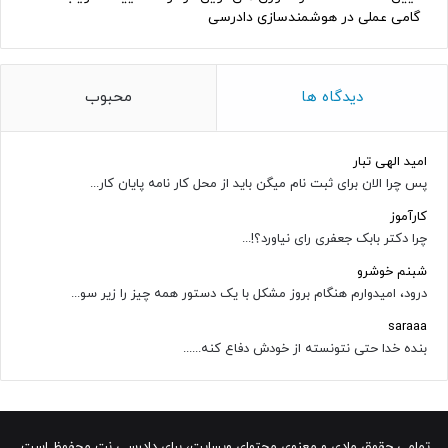
گامی عملی در هوشمندسازی دادرسی
دیدگاه ها
محبوب
امید الهی تبار
پس چرا الان برای ثبت نام میگن باید از محل کار نامه پایان کار...
کارآموز
چرا دکتر بابک جعفری رای نیاورد؟!...
شبنم خوشرو
درود، امیدوارم هنگام بروز مشکل با یک دستور همه چیز را زیر سو...
saraaa
بنده خدا حتی نتونسته از خودش دفاع کنه......
تمامی حقوق مادی و معنوی محتوای وبسایت، برای دادرسی نت محفوظ است.