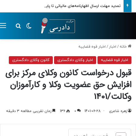
تمدید مهلت ارسال اظهارنامه‌های مالیاتی تا پایان تابستان 1405
تغییر پوسته
م
جستجو ب
خانه
/
اخبار
/
اخبار قوه قضاییه
اخبار قوه قضاییه
اخبار وکلای دادگستری
کانون وکلای دادگستری
قبول درخواست کانون وکلای مرکز برای
افزایش حق عضویت وکلا و کارآموزان
وکالت/1401
زهره شاعری
1401-06-28
0
136
زمان تقریبی مطالعه 3 دقیقه