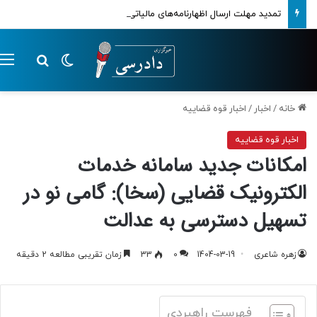
تمدید مهلت ارسال اظهارنامه‌های مالیاتی تا پایان تابستان 1405
تغییر پوسته
م
جستجو ب
خانه
/
اخبار
/
اخبار قوه قضاییه
اخبار قوه قضاییه
امکانات جدید سامانه خدمات
الکترونیک قضایی (سخا): گامی نو در
تسهیل دسترسی به عدالت
زهره شاعری
1404-03-19
0
33
زمان تقریبی مطالعه 2 دقیقه
فهرست راهبردی