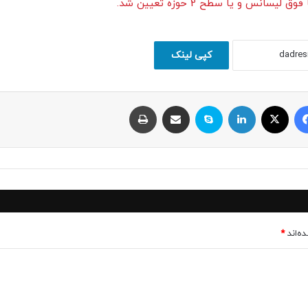
 و یا سطح 2 حوزه تعیین شد.
کپی لینک
فیسبوک
ایکس
لینکداین
اسکایپ
اشتراک با ایمیل
چاپ
ه‌اند
*