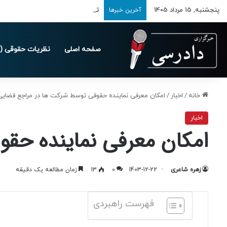
پنجشنبه, 15 مرداد 1405
تمدید مهلت ارسال اظهارنامه‌های مالیاتی
آخرین خبرها
صفحه اصلی
نظریات حقوقی (د
خانه
/
اخبار
/
امکان معرفی نماینده حقوقی توسط شرکت ها در مراجع قضایی
اخبار
امکان معرفی نماینده حق
زهره شاعری
1403-12-22
0
13
زمان مطالعه یک دقیقه
فهرست راهبردی