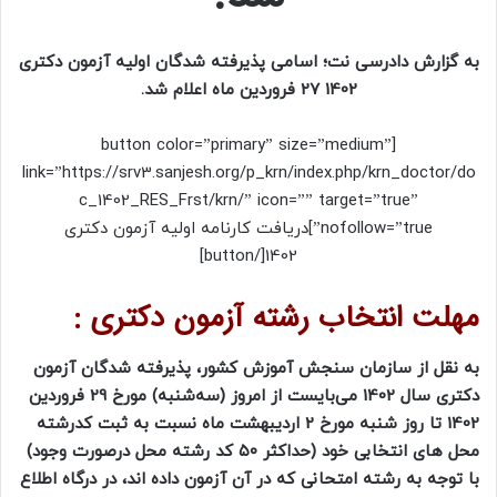
به گزارش دادرسی نت؛ اسامی پذیرفته شدگان اولیه آزمون دکتری
1402 27 فروردین ماه اعلام شد.
[button color=”primary” size=”medium”
link=”https://srv3.sanjesh.org/p_krn/index.php/krn_doctor/do
c_1402_RES_Frst/krn/” icon=”” target=”true”
nofollow=”true”]دریافت کارنامه اولیه آزمون دکتری
1402[/button]
مهلت انتخاب رشته آزمون دکتری :
به نقل از سازمان سنجش آموزش کشور، پذیرفته شدگان آزمون
دکتری سال 1402 می‌بایست از امروز (سه‌شنبه) مورخ 29 فروردین
1402 تا روز شنبه مورخ 2 اردیبهشت ماه نسبت به ثبت کدرشته
محل های انتخابی خود (حداکثر ۵۰ کد رشته محل درصورت وجود)
با توجه به رشته امتحانی که در آن آزمون داده اند، در درگاه اطلاع