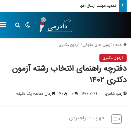
تمدید مهلت ارسال اظهارنامه‌های مالیاتی تا پایان تابستان 1405
تغییر پوسته
م
جستجو ب
خانه
/
آزمون های حقوقی
/
آزمون دکتری
آزمون دکتری
دفترچه راهنمای انتخاب رشته آزمون
دکتری 1402
زهره شاعری
1402-01-29
0
40
زمان مطالعه یک دقیقه
فهرست راهبردی