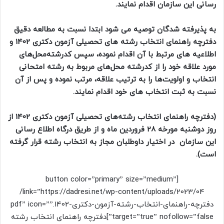
رسانی این سازمان اقدام نمایند.
به پذیرفته شدگان توصیه می شود ابتدا نسبت به مطالعه دقیق
دفترچه راهنمای انتخاب رشته های تحصیلی آزمون دکتری 1402 و
اطلاعیه های مرتبط با آن اقدام نموده، سپس کدرشته‌محل‌های
مورد علاقه خود را از کدرشته محل‌های مربوط به رشته امتحانی
انتخاب و اولویت‌ها را به ترتیب علاقه، مرتب نموده و پس از آن
نسبت به ثبت انتخاب های خود اقدام نمایند.
(دفترچه راهنمای انتخاب رشته‌های تحصیلی آزمون دکتری 1402 از
روز دوشنبه مورخه 28 فروردین ماه و از طریق درگاه اطلاع رسانی
این سازمان در اختیار داوطلبان مجاز به انتخاب رشته قرار گرفته
است).
[button color=”primary” size=”medium”
link=”https://dadresi.net/wp-content/uploads/2023/04/
دفترچه-راهنمای-انتخاب-رشته-آزمون-دکتری-1402.pdf” icon=””
target=”true” nofollow=”false”]دفترچه راهنمای انتخاب رشته