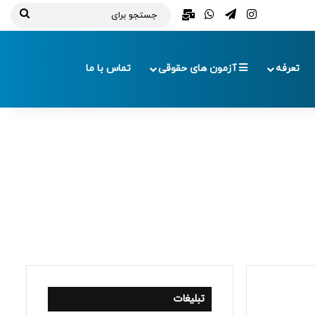
تلگرام
اینستاگرام
واتس آپ
ایمیل
جستج
برای
تعرفه
آزمون های حقوقی
تماس با ما
تبلیغات