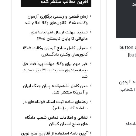
آخرین مطالب منتشر شده
خود
زمان قطعی و رسمی برگزاری آزمون
وکالت 1405 کانون‌های وکلا اعلام شد
تمدید مهلت ارسال اظهارنامه‌های
مالیاتی تا پایان تابستان 1405
[button
معرفی کامل منابع آزمون وکالت 1405
کانون‌های وکلای دادگستری
خبر مهم برای وکلا: مهلت پرداخت حق
بیمه صندوق حمایت تا ۳۱ تیر تمدید
شد.
رچه-راهنمای-انتخاب-رشته-آزمون-
متن کامل تفاهم‌نامه پایان جنگ ایران
compressed.pdf”]دفترچه راهنمای انتخاب
و آمریکا منتشر شد.
راهنمای ساده ثبت اسناد قولنامه‌ای در
سامانه کاتب (ساغر)
نشانی و اطلاعات تماس شعب دادگاه
دماه
های صلح استان گیلان
آیین نامه استفاده از فناوری های نوین