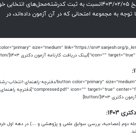
به‌تاریخ ۱۴۰۳/۰۲/۰۱ تا روز چهارشنبه به‌تاریخ ۱۴۰۳/۰۲/۰۵نسبت به ثبت کدرشته‌محل‌های انتخابی 
د) با توجه به مجموعه امتحانی که در آن آزمون داده‌اند، در
 color=”primary” size=”medium” link=”https://srv3.sanjesh.org/p
ت کارنامه آزمون دکتری 1403[/button]
[button color=”primary” size=”medium” link=”https://dadresi.net/wp-content/uploads/2024/04/دفت
دکتری-1403_” icon=”” target=”true” center=”false” nofollow=”false” sponsored=”false
 دکتری 1403[/button]
 1403:
ه دوم (مصاحبه، بررسی سوابق علمی و پژوهشی و …) در دهه اول خردا
د.