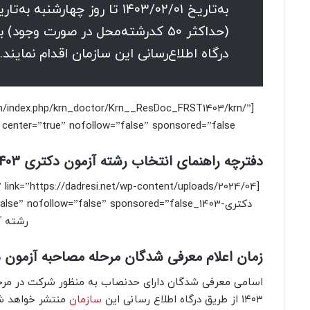
(حداکثر ۵۰ کدرشته‌محل در صورت وجو
درگاه اطلاع‌رسانی این سازمان اقدام نمایند.
_krn/index.php/krn_doctor/Krn__ResDoc_FRST1403/krn/”
icon=”” target=”true” center=”true” nofollow=”false” sponsored=”false”]لینک دریاف
دفترچه راهنمای انتخاب رشته آزمون دکتری 1403:
رشته آزمون
زمان اعلام معرفی شدگان مرحله مصاحبه آزمون دکتری
اسامی معرفی شدگان دارای حدنصاب به منظور شرکت در مرحل
۱۴۰۳ از طریق درگاه اطلاع رسانی این
سازمان
منتشر خواهد ش