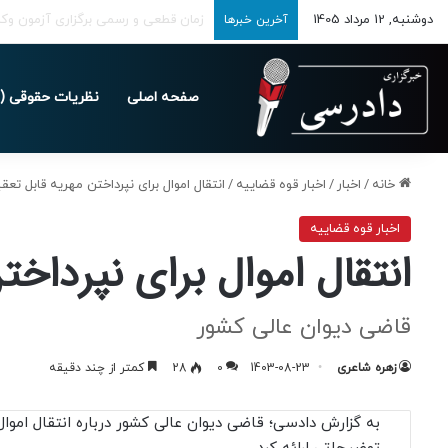
دوشنبه, 12 مرداد 1405
تمدید مهلت ارسال اظهارنامه‌های مالیاتی ت
آخرین خبرها
صفحه اصلی
نظریات حقوقی (د
خانه
/
اخبار
/
اخبار قوه قضاییه
/
انتقال اموال برای نپرداختن مهریه قابل ت
اخبار قوه قضاییه
انتقال اموال برای نپرداخ
قاضی دیوان عالی کشور
زهره شاعری
1403-08-23
0
28
کمتر از چند دقیقه
به گزارش دادسی؛ قاضی دیوان عالی کشور درباره انتقال اموال