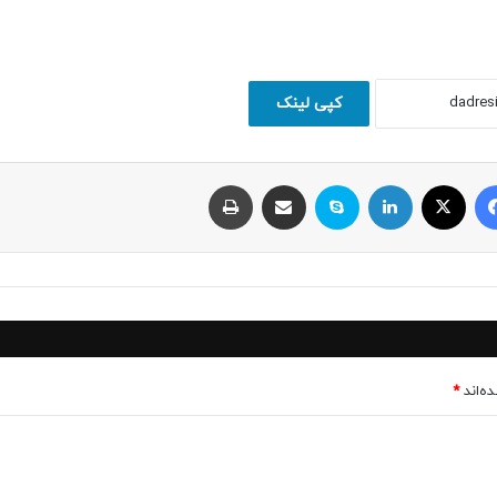
کپی لینک
فیسبوک
ایکس
لینکداین
اسکایپ
اشتراک با ایمیل
چاپ
ه‌اند
*