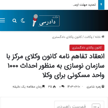
تمدید مهلت ارسال اظهارنامه‌های مالیاتی تا پایان تابستان 1405
تغییر پوسته
م
جستجو ب
خانه
/
وکالت
/
کانون وکلای دادگستری
کانون وکلای دادگستری
انعقاد تفاهم نامه کانون وکلای مرکز با
سازمان نوسازی به منظور احداث 1000
واحد مسکونی برای وکلا
زهره شاعری
1403-06-10
0
35
زمان مطالعه یک دقیقه
فهرست راهبردی