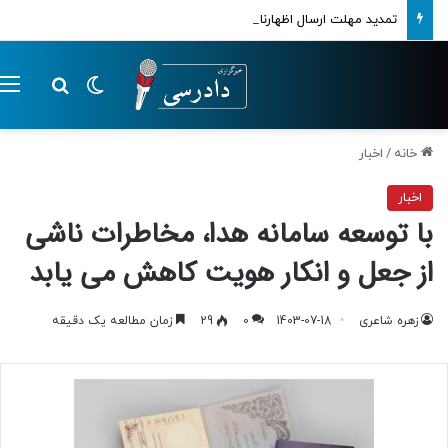
تمدید مهلت ارسال اظهارنامه‌های مالیاتی تا پایان تابستان 1405
تغییر پوسته
م
جستجو ب
خانه
/
اخبار
اخبار
با توسعه سامانه هدا، مخاطرات ناشی
از جعل و انکار هویت کاهش می یابد
زهره شاعری
1403-07-18
0
29
زمان مطالعه یک دقیقه