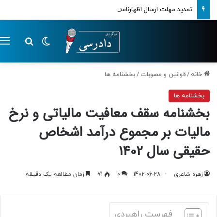
تمدید مهلت ارسال اظهارنامه‌های مالیاتی تا پایان تابستان 1405
تغییر پوسته
م
جستجو ب
خانه
/
قوانین و مصوبات
/
بخشنامه ها
بخشنامه ها
بخشنامه سقف معافیت مالیاتی و نرخ
مالیات بر مجموع درآمد اشخاص
حقیقی سال 1402
زهره شاعری
1402-06-28
0
71
زمان مطالعه یک دقیقه
فهرست راهبردی