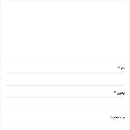
د
ی
د
گ
ا
ه
*
نام
*
ایمیل
*
وب‌ سایت