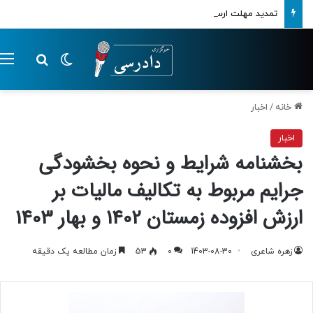
تمدید مهلت ارسال اظهارنامه‌های مالیاتی تا پایان تابستان 1405
تغییر پوسته
م
جستجو ب
خانه
/
اخبار
اخبار
بخشنامه شرایط و نحوه بخشودگی
جرایم مربوط به تکالیف مالیات بر
ارزش افزوده زمستان 1402 و بهار 1403
زهره شاعری
1403-08-30
0
53
زمان مطالعه یک دقیقه