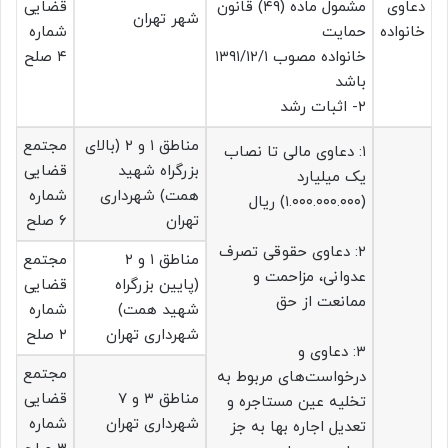
دعاوی
مشمول ماده (۴۹) قانون
قضایی
شهر تهران
خانواده
حمایت
شماره
خانواده مصوب ۱۳۹۱/۱۲/۱
۴ صلح
باشد
۲- اثبات رشد
مناطق ۱ و ۲ (بالای
مجتمع
۱: دعاوی مالی تا نصاب
بزرگراه شهید
قضایی
یک میلیارد
همت) شهرداری
شماره
(۱.۰۰۰.۰۰۰.۰۰۰) ریال
تهران
۶ صلح
۲: دعاوی حقوقی تصرف
مناطق ۱ و ۲
مجتمع
عدوانی، مزاحمت و
(پایین بزرگراه
قضایی
ممانعت از حق
شهید همت)
شماره
شهرداری تهران
۲ صلح
۳: دعاوی و
مجتمع
درخواست‌های مربوط به
مناطق ۳ و ۷
قضایی
تخلیه عین مستاجره و
شهرداری تهران
شماره
تعدیل اجاره بها به جز