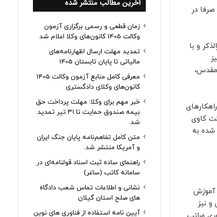
آخرین مطالب منتشر شده
صرفا در
زمان قطعی و رسمی برگزاری آزمون
وکالت 1405 کانون‌های وکلا اعلام شد
 گری اجرای تکالیف دستگاه‌های موضوع ماده ۶ قانون مارالذکر و با
تمدید مهلت ارسال اظهارنامه‌های
ز
مالیاتی تا پایان تابستان 1405
 مقدس،
معرفی کامل منابع آزمون وکالت 1405
کانون‌های وکلای دادگستری
خبر مهم برای وکلا: مهلت پرداخت حق
راهکارهای
بیمه صندوق حمایت تا ۳۱ تیر تمدید
لت کاوی
شد.
 شده به
متن کامل تفاهم‌نامه پایان جنگ ایران
و آمریکا منتشر شد.
راهنمای ساده ثبت اسناد قولنامه‌ای در
سامانه کاتب (ساغر)
نشانی و اطلاعات تماس شعب دادگاه
ص آموزش
های صلح استان گیلان
و نیز
آیین نامه استفاده از فناوری های نوین
ری مراتب