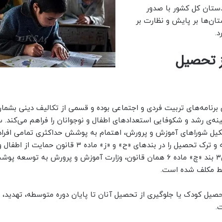
ستان کل کشور با صدور
ان‌ها بر پایش و نظارت بر
د.
ز تحصیل
 برنامه‌های تربیت فردی و اجتماعی بوده و قسمی از تکالیف دینی بشمار 
نه‌ی رشد و شکوفایی استعدادهای اطفال و نوجوانان را فراهم می‌کند.
ر این خصوص مطابق بند ۱۸ ماده ۸ قانون تشکیل شوراهای آموزش و پرورش، اهتمام به پوشش حداکثری تمامی افر
التعلیم است، مقنن، بازماندن کودک از تحصیل، فرار از مدرسه و ترک تحصیل را در بندهای «ح» و «ز» م
به عنوان وضعیت‌های مخاطره آمیز شناسایی نموده و در شق۳ بند «چ» ماده ۶ همان قانون، وزارت آموزش و پرورش به توسعه
سط مکلف شده است.
وجبات تحصیل کودک یا جلوگیری از تحصیل آنان تا پایان دوره متوسطه، تهدید، 
.