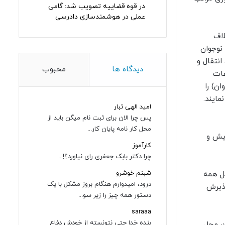
در قوه قضاییه تصویب شد: گامی
عملی در هوشمندسازی دادرسی
لاف
نوجوان
انتقال و
دیدگاه ها
محبوب
عات
ن) را
مایند.
امید الهی تبار
پس چرا الان برای ثبت نام میگن باید از
محل کار نامه پایان کار...
ایش و
کارآموز
چرا دکتر بابک جعفری رای نیاورد؟!...
شبنم خوشرو
ی کامل همه
درود، امیدوارم هنگام بروز مشکل با یک
اع از پذیرش
دستور همه چیز را زیر سو...
saraaa
بنده خدا حتی نتونسته از خودش دفاع
ن محل