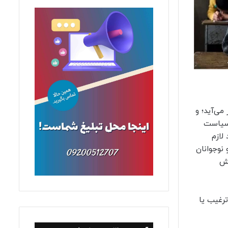
می‌آید؛ و
 سیاست
اد لازم
اده ۳ قانون حمایت از اطفال و نوجوانان
 پوشش
ترغیب یا