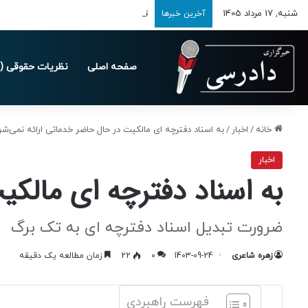
شنبه, 17 مرداد 1405
تمدید مهلت ارسال اظهارنامه‌های مالیاتی تا 
آخرین خبرها
صفحه اصلی
نظریات حقوقی (د
خانه
/
اخبار
/
به اسناد دفترچه ای مالکیت در حال حاضر خدماتی ارائه نمی‌شو
اخبار
به اسناد دفترچه ای مالکی
ضرورت تبدیل اسناد دفترچه ای به تک برگ
زهره شاعری
1403-09-24
0
22
زمان مطالعه یک دقیقه
فهرست راهبردی