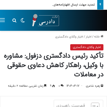
تمدید مهلت ارسال اظهارنامه‌های مالیاتی تا پایان تابستان 1405
تغییر پوسته
م
جستجو ب
خانه
/
اخبار
/
اخبار وکلای دادگستری
اخبار وکلای دادگستری
تأکید رئیس دادگستری دزفول: مشاوره
با وکیل، راهکار کاهش دعاوی حقوقی
در معاملات
زهره شاعری
1404-04-17
0
9
زمان تقریبی مطالعه 2 دقیقه
فهرست راهبردی