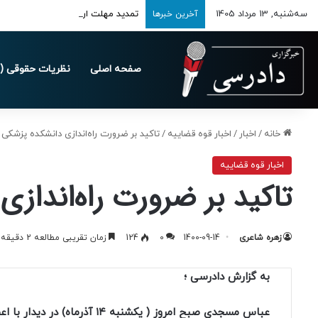
سه‌شنبه, 13 مرداد 1405
تمدید مهلت ارسال اظهارنامه‌های مالیاتی
آخرین خبرها
صفحه اصلی
نظریات حقوقی (د
خانه
/
اخبار
/
اخبار قوه قضاییه
/
تاکید بر ضرورت راه‌اندازی دانشکده پزشکی 
اخبار قوه قضاییه
تاکید بر ضرورت راه‌انداز
زهره شاعری
1400-09-14
0
124
زمان تقریبی مطالعه 2 دقیقه
به گزارش دادرسی ؛
عباس مسجدی صبح امروز ( یکشنبه ۱۴ آذرماه) در دیدار با اعضای کمیسیون بهداشت و درمان مجلس گفت: