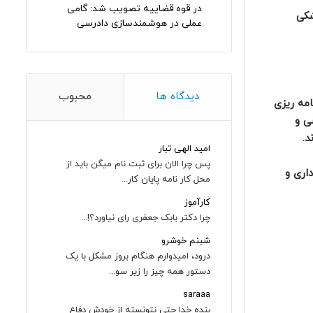
در قوه قضاییه تصویب شد: گامی
شکی
عملی در هوشمندسازی دادرسی
دیدگاه ها
محبوب
مه ریزی
ی و
د.
امید الهی تبار
پس چرا الان برای ثبت نام میگن باید از
داری و
محل کار نامه پایان کار...
کارآموز
چرا دکتر بابک جعفری رای نیاورد؟!...
شبنم خوشرو
درود، امیدوارم هنگام بروز مشکل با یک
دستور همه چیز را زیر سو...
saraaa
بنده خدا حتی نتونسته از خودش دفاع