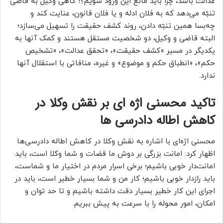
عدالت باشد، چرا باید مانع این ورود شویم؟! گاهی وکیل به قاضی
تنبّه می‌دهد که به فلان ادله و یا فلان قانون، عنایت کند و
چه‌بسا همین تنبّه دادن، روند کشف حقیقت را تسهیل می‌سازد؛
البته قاضی و وکیل، دو شخصیت مستقل هستند و کمک آنها به
یکدیگر در مسیر «کشف حقیقت»، «تحقق عدالت»، «تشخیص
حکم»، «انطباق حکم و موضوع» و غیره، منافاتی با استقلال آنها
ندارد.
تاکید محسنی اژه ای بر نقش وکلا در
کاهش اطاله دادرسی ها
محسنی اژه‌ای با اشاره به نقش وکلا در کاهش اطاله دادرسی‌ها
اظهار کرد: امانت بزرگی بر دوش ما قضات و شما وکلا است، باید
امانت‌دار خوبی باشیم؛ برخی اسرار مردم در اختیار ما و شماست،
باید رازدار خوبی باشیم؛ کار من و شما بسیار خطیر است، باید در
اجرای این کار خطیر بسیار دقت داشته باشیم و تا حد توان و
امکان، امور محوله را با سرعت به پیش ببریم.