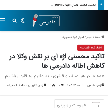
تمدید مهلت ارسال اظهارنامه‌های مالیاتی تا پایان تابستان 1405
تغییر پوسته
م
جستجو ب
خانه
/
اخبار
/
اخبار قوه قضاییه
اخبار قوه قضاییه
تاکید محسنی اژه ای بر نقش وکلا در
کاهش اطاله دادرسی ها
همه ما در هر صنف و قشری باید ملتزم به قانون باشیم
زهره شاعری
1403-12-08
0
4
زمان تقریبی مطالعه 5 دقیقه
فهرست راهبردی