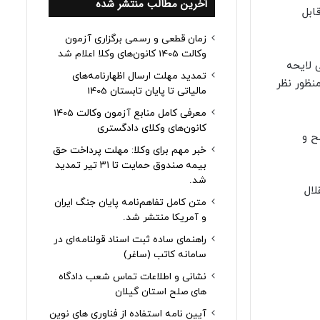
آخرین مطالب منتشر شده
ابل
زمان قطعی و رسمی برگزاری آزمون
وکالت 1405 کانون‌های وکلا اعلام شد
ت آن هم با مجازات سنگین درجه ۴ انتظامی (بند ۸ از ماده ماده ۱۲۴اجرایی لایحه
تمدید مهلت ارسال اظهارنامه‌های
ب کاهش درجه مجازات از ۴ به دو است که منظور نظر
مالیاتی تا پایان تابستان 1405
معرفی کامل منابع آزمون وکالت 1405
کانون‌های وکلای دادگستری
ح و
خبر مهم برای وکلا: مهلت پرداخت حق
بیمه صندوق حمایت تا ۳۱ تیر تمدید
شد.
لال
متن کامل تفاهم‌نامه پایان جنگ ایران
و آمریکا منتشر شد.
راهنمای ساده ثبت اسناد قولنامه‌ای در
سامانه کاتب (ساغر)
نشانی و اطلاعات تماس شعب دادگاه
های صلح استان گیلان
آیین نامه استفاده از فناوری های نوین