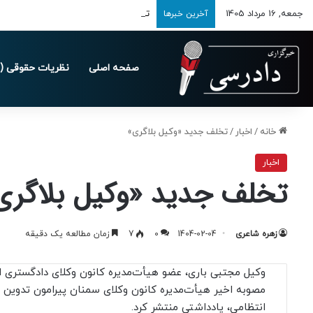
جمعه, 16 مرداد 1405
تمدید مهلت ارسال اظهارنامه‌های مالیاتی تا 
آخرین خبرها
صفحه اصلی
نظریات حقوقی (د
خانه
/
اخبار
/
تخلف جدید «وکیل بلاگری»
اخبار
تخلف جدید «وکیل بلاگری
زهره شاعری
1404-02-04
0
7
زمان مطالعه یک دقیقه
وکیل مجتبی باری، عضو هیأت‌مدیره کانون وکلای دادگستری اس
مصوبه اخیر هیأت‌مدیره کانون وکلای سمنان پیرامون تدوین و
انتظامی، یادداشتی منتشر کرد.