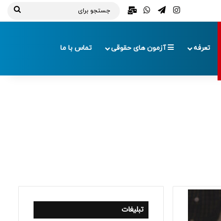
تلگرام
اینستاگرام
واتس آپ
ایمیل
جستج
برای
تعرفه
آزمون های حقوقی
تماس با ما
تبلیغات