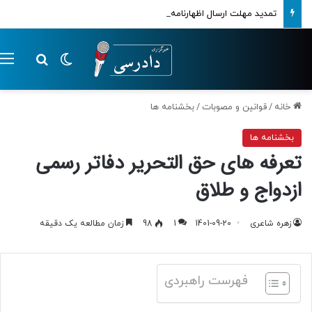
تمدید مهلت ارسال اظهارنامه‌های مالیاتی تا پایان تابستان 1405
تغییر پوسته
م
جستجو ب
خانه
/
قوانین و مصوبات
/
بخشنامه ها
بخشنامه ها
تعرفه های حق التحریر دفاتر رسمی
ازدواج و طلاق
زهره شاعری
1401-09-20
1
98
زمان مطالعه یک دقیقه
فهرست راهبردی