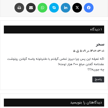
فیسبوک
ایکس
لینکداین
اسکایپ
واتس آپ
اشتراک با ایمیل
چاپ
1 دیدگاه
گ
سحر
ف
1402-03-01 در 5:09 ق.ظ
ت
اگه تعرفه این پس چرا دیروز تماس گرفتم با دفترخونه واسه گرفتن رونوشت
:
عقدنامه گفتن مبلغ ۲۰۰ هزار تومنه!
چه جوریه!؟؟
پاسخ
دیدگاهتان را بنویسید