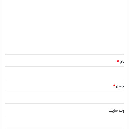
ی
د
گ
ا
ه
*
نام
*
ایمیل
*
وب‌ سایت