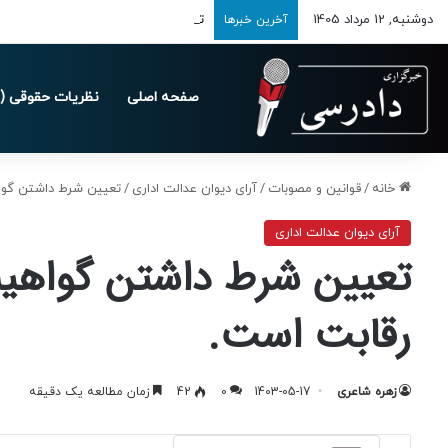
دوشنبه, 12 مرداد 1405
تمدید مهلت ارسال اظهارنامه‌های مالیاتی ت
آخرین خبرها
صفحه اصلی
نظریات حقوقی (د
خانه
/
قوانین و مصوبات
/
آرای دیوان عدالت اداری
/
تعیین شرط داشتن گواه
آرای دیوان عدالت اداری
تعیین شرط داشتن گواهین
رقابت است.
زهره شاعری
1403-05-17
0
42
زمان مطالعه یک دقیقه