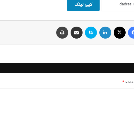
کپی لینک
فیسبوک
ایکس
لینکداین
اسکایپ
اشتراک با ایمیل
چاپ
ه‌اند
*