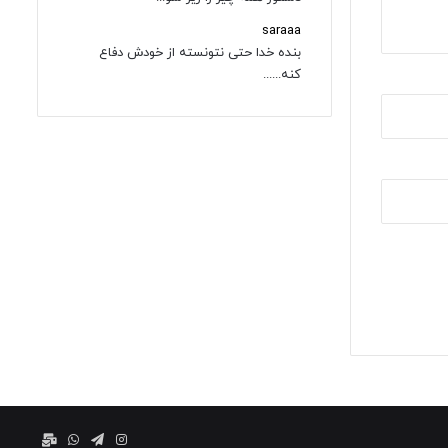
saraaa
بنده خدا حتی نتونسته از خودش دفاع
کنه......
اینستاگرام
تلگرام
واتس
ایمیل