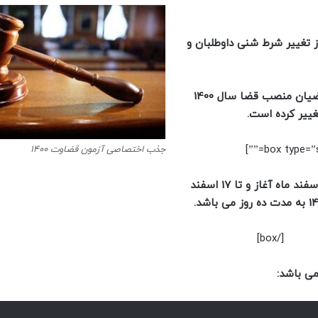
ز تغییر شرط شنی داوطلبان و
براساس اعلام این معاونت شرط حداقل سن داوطلبان و متقاضیان منصب قضا سال 1400
جذب اختصاصی آزمون قضاوت 1400
ثبت نام جذب اختصاصی منصب قضا 1400 از تاریخ هفتم اسفند ماه آغاز و تا 17 اسفند
[/box]
می باشد: