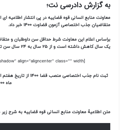
به گزارش دادرسی نت؛
معاونت منابع انسانی قوه قضاییه در پی انتشار اطلاعیه ای ا
متقاضیان جذب اختصاصی آزمون قضاوت 1400 خبر داد.
یک سال کاهش داشته است و از 25 سال به 24 سال سن تغییر کرده است.
[box type=”shadow” align=”aligncenter” class=”” width=””]
ماه 1400 به مدت ده روز می باشد.
متن اطلاعیۀ معاونت منابع انسانی قوه قضاییه به شرح زیر 