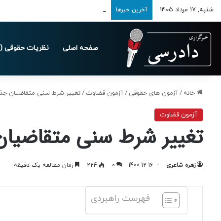
شنبه, 17 مرداد 1405
تمدید مهلت ارسال اظهارنامه‌های مالیاتی تا 
آخرین خبرها
صفحه اصلی
نظریات حقوقی (د
خانه
/
آزمون های حقوقی
/
آزمون قضاوت
/
تغییر شرط سنی متقاضیان جذب 
آزمون قضاوت
تغییر شرط سنی متقاضیان 
زهره شاعری
1400-12-16
0
224
زمان مطالعه یک دقیقه
فهرست راهبردی