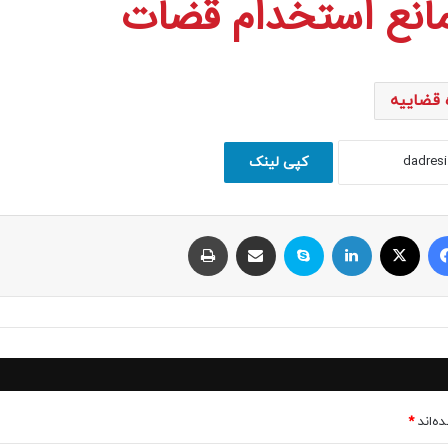
انع استخدام قضات
 قضاییه
کپی لینک
فیسبوک
ایکس
لینکداین
اسکایپ
اشتراک با ایمیل
چاپ
ه‌اند
*