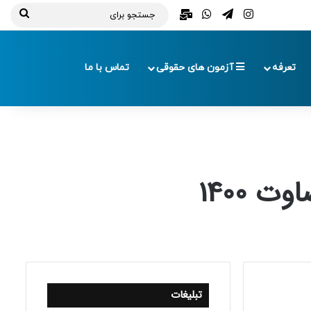
تلگرام
اینستاگرام
واتس آپ
ایمیل
جستج
برای
تعرفه
آزمون های حقوقی
تماس با ما
1400
تبلیغات