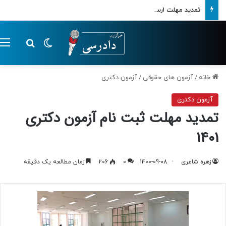
تمدید مهلت ارسال اظهارنامه‌های مالیاتی تا پایان تابستان 1405
تغییر پوسته
م
جستجو ب
خانه
/
آزمون های حقوقی
/
آزمون دکتری
آزمون دکتری
تمدید مهلت ثبت نام آزمون دکتری
1401
زهره شاعری
1400-09-08
0
206
زمان مطالعه یک دقیقه