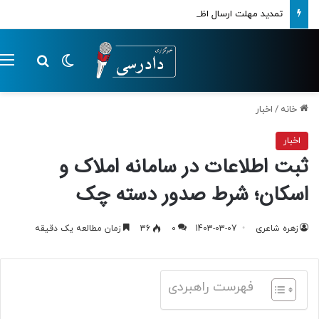
تمدید مهلت ارسال اظهارنامه‌های مالیاتی تا پایان تابستان 1405
تغییر پوسته
م
جستجو ب
خانه
/
اخبار
اخبار
ثبت اطلاعات در سامانه املاک و
اسکان؛ شرط صدور دسته چک
زهره شاعری
1403-03-07
0
36
زمان مطالعه یک دقیقه
فهرست راهبردی