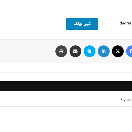
کپی لینک
فیسبوک
ایکس
لینکداین
اسکایپ
اشتراک با ایمیل
چاپ
ه‌اند
*