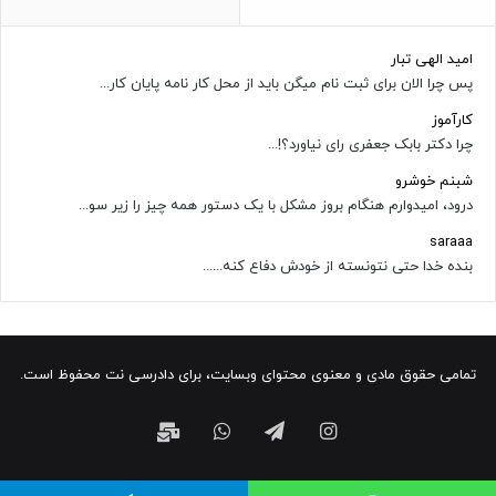
امید الهی تبار
پس چرا الان برای ثبت نام میگن باید از محل کار نامه پایان کار...
کارآموز
چرا دکتر بابک جعفری رای نیاورد؟!...
شبنم خوشرو
درود، امیدوارم هنگام بروز مشکل با یک دستور همه چیز را زیر سو...
saraaa
بنده خدا حتی نتونسته از خودش دفاع کنه......
تمامی حقوق مادی و معنوی محتوای وبسایت، برای دادرسی نت محفوظ است.
اینستاگرام
تلگرام
واتس
ایمیل
آپ