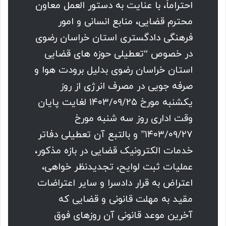
احتراماً، با عنایت به دستور العمل معاون
محترم قضایى، منابع انسانى و امور
فرهنگى دادگسترى استان خراسان رضوى
در خصوص “تعطیلى حوزه هاى قضایی
استان خراسان رضوى بدلیل برودت هوا و
صرفه جویى در مصرف انرژى از روز
یکشنبه مورخ ۱۴۰۳/۰۹/۲۵ لغایت پایان
وقت ادارى روز سه شنبه مورخ
۱۴۰۳/۰۹/۲۷” و بالتبع آن تعطیلى دفاتر
خدمات الکترونیک قضایى در بازه مذکور،
عملیات ثبت لوایح، تجدیدنظر خواهى،
اعتراض به قرار دادسرا و سایر اعتراضات
مقید به مهلت قانونى و قضایى که
آخرین موعد قانونى آن روزهاى فوق