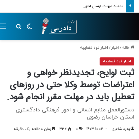
تمدید مهلت ارسال اظهارنامه‌های مالیاتی تا پایان تابستان 1405
تغییر پوسته
م
جستجو ب
خانه
/
اخبار
/
اخبار قوه قضاییه
اخبار قوه قضاییه
ثبت لوایح، تجدیدنظر خواهی و
اعتراضات توسط وکلا حتی در روزهای
تعطیل باید در مهلت مقرر انجام شود.
دستورالعمل منابع انسانی و امور فرهنگی دادگستری
استان خراسان رضوی
زهره شاعری
1403-10-02
0
332
زمان مطالعه یک دقیقه