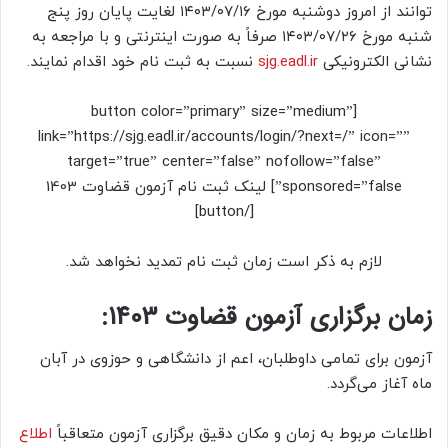
توانند از امروز دوشنبه مورخ ۱۴۰۳/۰۷/۱۶ لغایت پایان روز پنج
شنبه مورخ ۱۴۰۳/۰۷/۲۶ صرفاً به صورت اینترنتی و با مراجعه به
نشانی الکترونیکی
sjg.eadl.ir
نسبت به ثبت نام خود اقدام نمایند.
[button color=”primary” size=”medium”
link=”https://sjg.eadl.ir/accounts/login/?next=/” icon=””
target=”true” center=”false” nofollow=”false”
sponsored=”false”] لینک ثبت نام آزمون قضاوت 1403
[/button]
لازم به ذکر است زمان ثبت نام تمدید نخواهد شد.
زمان برگزاری آزمون قضاوت 1403:
آزمون برای تمامی داوطلبان، اعم از دانشگاهی و حوزوی در آبان
ماه آغاز می‌گردد.
اطلاعات مربوط به زمان و مکان دقیق برگزاری آزمون متعاقباً
اطلاع