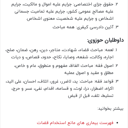
حقوق جزای اختصاصی: جرایم علیه اموال و مالکیت، جرایم
علیه مصالح عمومی کشور، جرایم علیه تمامیت جسمانی
اشخاص و جرایم علیه شخصیت معنوی اشخاص.
آئین دادرسی کیفری: همه مباحث
داوطلبان حوزوی:
لعمه: مباحث قضاء، شهادت، متاجر، دین، رهن، ضمان، صلح،
اجاره، وکالت، شفعه، وصایا، نکاح، حدود، قصاص، و دیات
اصول فقه: مباحث الفاظ، مفهوم و منطوق، عام و خاص،
مطلق و مقید و اصول عملیه
قواعد فقه: مباحث: ید، لاضرر، غرور، اتلاف، احسان، علی الید،
اکراه، اضطرار، درا، لوث، و قسامه، اقدام، نفی، عسر و حرج،
تسلیط، تلف، قبل از قبض
بیشتر بخوانید:
فهرست بیماری های مانع استخدام قضات