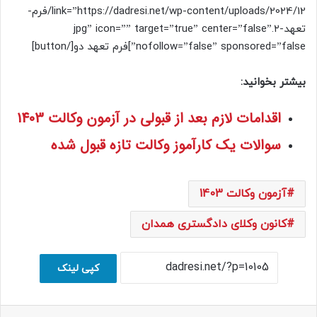
link=”https://dadresi.net/wp-content/uploads/2024/12/فرم-
تعهد-۲.jpg” icon=”” target=”true” center=”false”
nofollow=”false” sponsored=”false”]فرم تعهد دو[/button]
بیشتر بخوانید:
اقدامات لازم بعد از قبولی در آزمون وکالت 1403
سوالات یک کارآموز وکالت تازه قبول شده
آزمون وکالت 1403
کانون وکلای دادگستری همدان
کپی لینک
فیسبوک
ایکس
لینکداین
اسکایپ
واتس آپ
اشتراک با ایمیل
چاپ