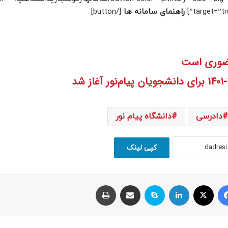
target=”tr
راهنمای سامانه ها
[/button]
حضوری است
دادرسی
دانشگاه پیام نور
کپی لینک
فیسبوک
ایکس
لینکداین
اسکایپ
اشتراک با ایمیل
چاپ