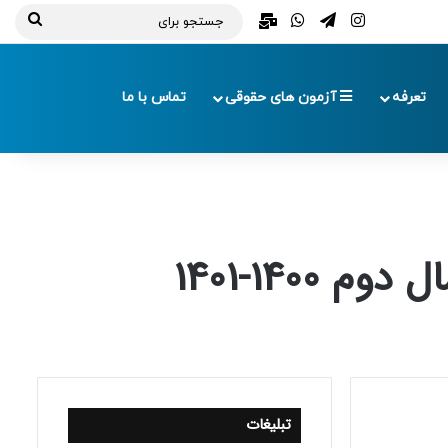
تلگرام
اینستاگرام
واتس آپ
ایمیل
جستج
برای
تعرفه
آزمون های حقوقی
تماس با ما
140-1401
تبلیغات