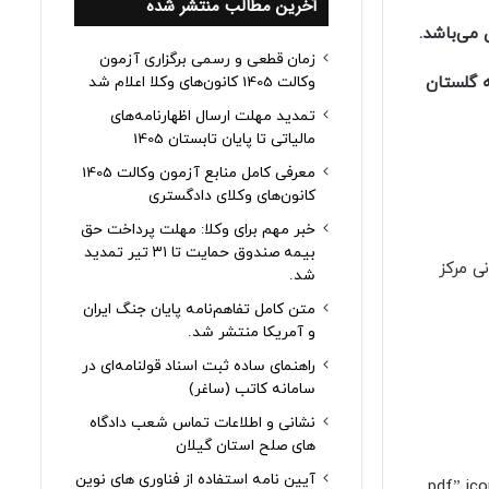
آخرین مطالب منتشر شده
می‌باشد.
زمان قطعی و رسمی برگزاری آزمون
وکالت 1405 کانون‌های وکلا اعلام شد
ه گلستان
تمدید مهلت ارسال اظهارنامه‌های
مالیاتی تا پایان تابستان 1405
معرفی کامل منابع آزمون وکالت 1405
کانون‌های وکلای دادگستری
خبر مهم برای وکلا: مهلت پرداخت حق
بیمه صندوق حمایت تا ۳۱ تیر تمدید
مانه آزمونی مرکز
شد.
متن کامل تفاهم‌نامه پایان جنگ ایران
و آمریکا منتشر شد.
راهنمای ساده ثبت اسناد قولنامه‌ای در
سامانه کاتب (ساغر)
نشانی و اطلاعات تماس شعب دادگاه
های صلح استان گیلان
آیین نامه استفاده از فناوری های نوین
button color=”primary” size=”big” link=”http/سامانهآزمونمجازیدانشگاهپ.pdf” icon=””